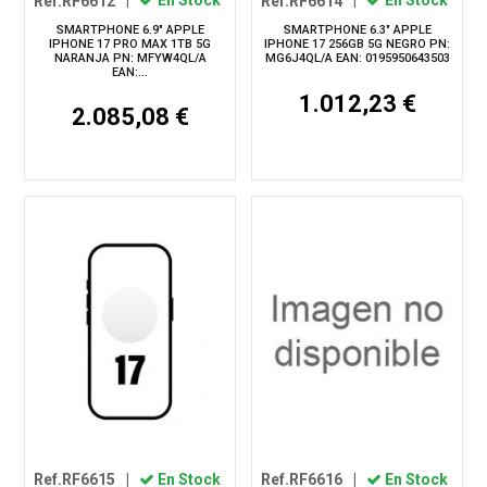
Ref.RF6612
|
En Stock
Ref.RF6614
|
En Stock
SMARTPHONE 6.9" APPLE
SMARTPHONE 6.3" APPLE
IPHONE 17 PRO MAX 1TB 5G
IPHONE 17 256GB 5G NEGRO PN:
NARANJA PN: MFYW4QL/A
MG6J4QL/A EAN: 0195950643503
EAN:...
1.012,23 €
2.085,08 €
Ref.RF6615
|
En Stock
Ref.RF6616
|
En Stock