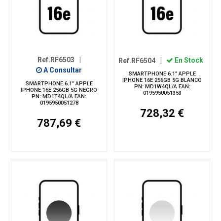
Ref.RF6503
|
Ref.RF6504
|
En Stock
A Consultar
SMARTPHONE 6.1" APPLE
IPHONE 16E 256GB 5G BLANCO
SMARTPHONE 6.1" APPLE
PN: MD1W4QL/A EAN:
IPHONE 16E 256GB 5G NEGRO
0195950051353
PN: MD1T4QL/A EAN:
0195950051278
728,32 €
787,69 €