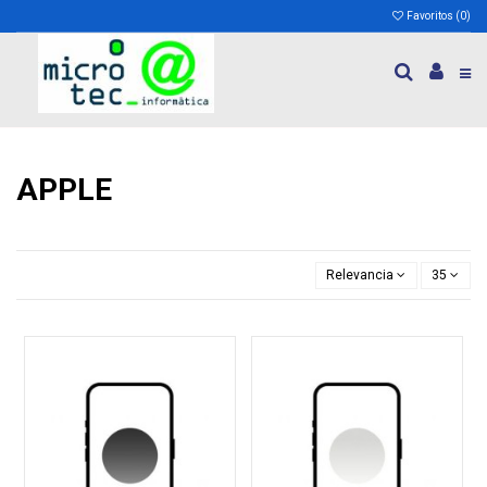
Favoritos (
0
)
APPLE
Relevancia
35