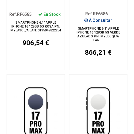
Ref.RF6586
|
Ref.RF6585
|
En Stock
A Consultar
SMARTPHONE 6.1" APPLE
IPHONE 16 128GB 5G ROSA PN:
SMARTPHONE 6.1" APPLE
MYEA3QL/A EAN: 0195949822254
IPHONE 16 128GB 5G VERDE
AZULADO PN: MYED3QL/A
EAN:...
906,54 €
866,21 €