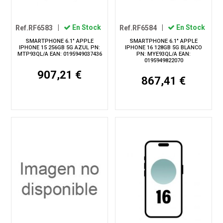
Ref.RF6583
|
En Stock
Ref.RF6584
|
En Stock
SMARTPHONE 6.1" APPLE
SMARTPHONE 6.1" APPLE
IPHONE 15 256GB 5G AZUL PN:
IPHONE 16 128GB 5G BLANCO
MTP93QL/A EAN: 0195949037436
PN: MYE93QL/A EAN:
0195949822070
907,21 €
867,41 €