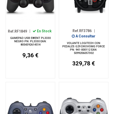
Ref.RF3786
|
Ref.RF1849
|
En Stock
A Consultar
GAMEPAD USB EWENT PL3330
NEGRO PN: PL3330 EAN:
VOLANTE LOGITECH CON
8054392614514
PEDALES G29 DROVOMG FORCE
PN: 941-000112 EAN:
5099206057302
9,36 €
329,78 €