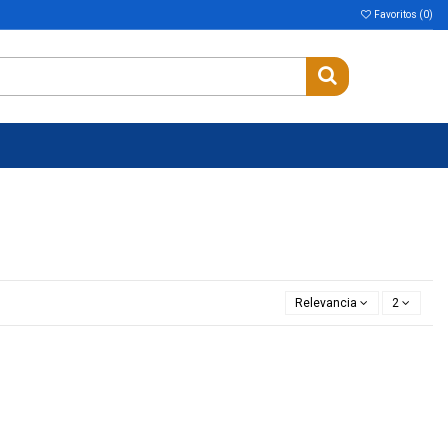
Favoritos (
0
)
Relevancia
2