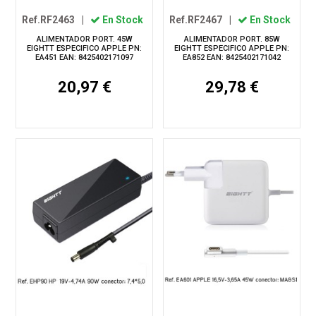
Ref.RF2463
|
En Stock
Ref.RF2467
|
En Stock
ALIMENTADOR PORT. 45W
ALIMENTADOR PORT. 85W
EIGHTT ESPECIFICO APPLE PN:
EIGHTT ESPECIFICO APPLE PN:
EA451 EAN: 8425402171097
EA852 EAN: 8425402171042
20,97 €
29,78 €