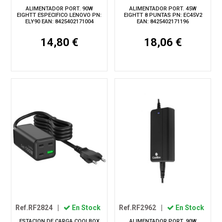
ALIMENTADOR PORT. 90W
ALIMENTADOR PORT. 45W
EIGHTT ESPECIFICO LENOVO PN:
EIGHTT 8 PUNTAS PN: EC45V2
ELY90 EAN: 8425402171004
EAN: 8425402171196
14,80 €
18,06 €
Ref.RF2824
|
En Stock
Ref.RF2962
|
En Stock
ESTACION DE CARGA COOLBOX
ALIMENTADOR PORT. 90W