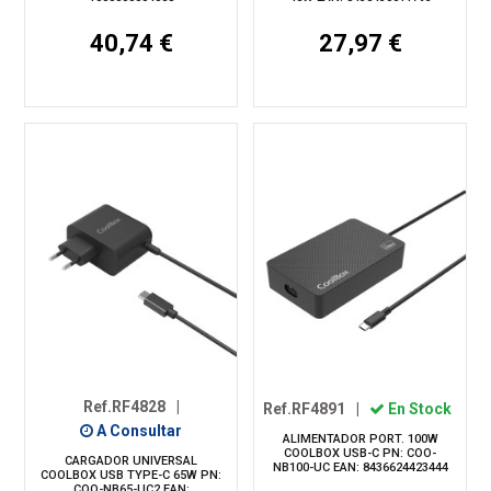
40,74 €
27,97 €
Ref.RF4828
|
Ref.RF4891
|
En Stock
A Consultar
ALIMENTADOR PORT. 100W
COOLBOX USB-C PN: COO-
CARGADOR UNIVERSAL
NB100-UC EAN: 8436624423444
COOLBOX USB TYPE-C 65W PN:
COO-NB65-UC2 EAN: