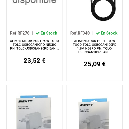
Ref.RF278
|
En Stock
Ref.RF348
|
En Stock
ALIMENTADOR PORT. 90W TOOQ
ALIMENTADOR PORT. 100W
TQLC-USBCGAN90PD NEGRO
TOOQ TQLC-USBCGAN100PD
PN: TQLC-USBCGAN90PD EAN:...
1.8M NEGRO PN: TQLC-
USBCGAN100P EAN:...
23,52 €
25,09 €