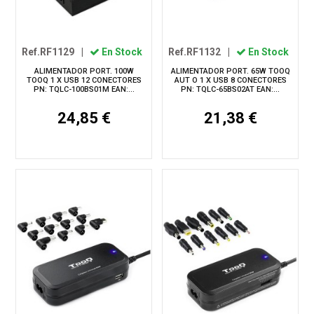
Ref.RF1129
|
En Stock
Ref.RF1132
|
En Stock
ALIMENTADOR PORT. 100W
ALIMENTADOR PORT. 65W TOOQ
TOOQ 1 X USB 12 CONECTORES
AUT O 1 X USB 8 CONECTORES
PN: TQLC-100BS01M EAN:...
PN: TQLC-65BS02AT EAN:...
24,85 €
21,38 €