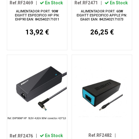
Ref.RF2469
|
En Stock
Ref.RF2471
|
En Stock
ALIMENTADOR PORT. 90W
ALIMENTADOR PORT. 60W
EIGHTT ESPECIFICO HP PN:
EIGHTT ESPECIFICO APPLE PN:
EHP90 EAN: 8425402171011
EA601 EAN: 8425402171073
13,92 €
26,25 €
Ref.RF2482
|
Ref.RF2476
|
En Stock