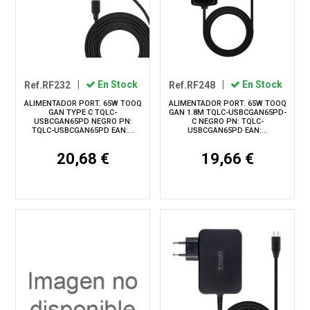
Ref.RF232
|
En Stock
Ref.RF248
|
En Stock
ALIMENTADOR PORT. 65W TOOQ
ALIMENTADOR PORT. 65W TOOQ
GAN TYPE C TQLC-
GAN 1.8M TQLC-USBCGAN65PD-
USBCGAN65PD NEGRO PN:
C NEGRO PN: TQLC-
TQLC-USBCGAN65PD EAN:...
USBCGAN65PD EAN:...
20,68 €
19,66 €