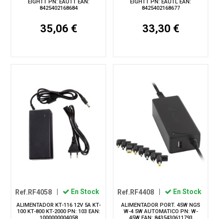
EIGHTT PN: EAUTT EAN:
EIGHTT PN: EAUTL EAN:
8425402168684
8425402168677
35,06 €
33,30 €
Ref.RF4058
|
En Stock
Ref.RF4408
|
En Stock
ALIMENTADOR KT-116 12V 5A KT-
ALIMENTADOR PORT. 45W NGS
100 KT-800 KT-2000 PN: 103 EAN:
W-4 5W AUTOMATICO PN: W-
1000000004058
45W EAN: 8435430611793