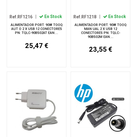
Ref.RF1216
|
En Stock
Ref.RF1218
|
En Stock
ALIMENTADOR PORT. 90W TOOQ
ALIMENTADOR PORT. 90W TOOQ
AUT O 2 X USB 12 CONECTORES
MAN UAL 2 X USB 12
PN: TQLC-90BS02AT EAN:...
CONECTORES PN: TQLC-
90BS02M EAN:...
25,47 €
23,55 €