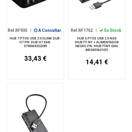
Ref.RF935
|
A Consultar
Ref.RF1762
|
En Stock
HUB 7 PTOS USB 2.0 DLINK DUB-
HUB 6 PTOS USB 2.0 NGS
H7 PN: DUB-H7 EAN:
IHUB7TI NY + ALIMENTADOR
0790069252389
NEGRO PN: IHUB7TINY EAN:
8435430621051
33,43 €
14,41 €