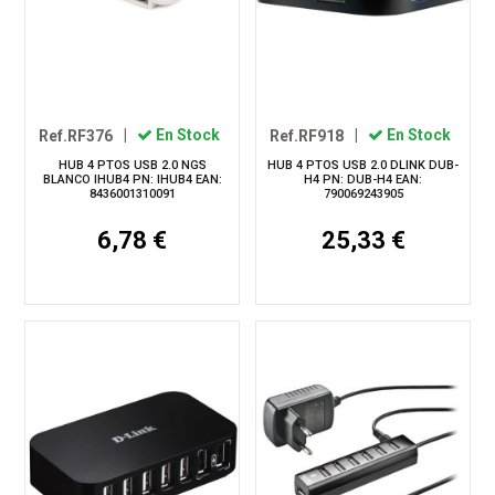
Ref.RF376
|
En Stock
Ref.RF918
|
En Stock
HUB 4 PTOS USB 2.0 NGS
HUB 4 PTOS USB 2.0 DLINK DUB-
BLANCO IHUB4 PN: IHUB4 EAN:
H4 PN: DUB-H4 EAN:
8436001310091
790069243905
6,78 €
25,33 €