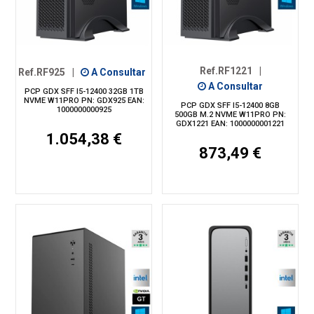
Ref.RF1221
|
Ref.RF925
|
A Consultar
A Consultar
PCP GDX SFF I5-12400 32GB 1TB
NVME W11PRO PN: GDX925 EAN:
PCP GDX SFF I5-12400 8GB
1000000000925
500GB M.2 NVME W11PRO PN:
GDX1221 EAN: 1000000001221
1.054,38 €
873,49 €