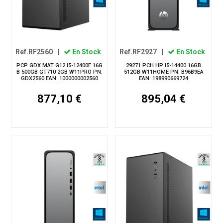
Ref.RF2560
|
En Stock
Ref.RF2927
|
En Stock
PCP GDX MAT G12 I5-12400F 16G
29271 PCH HP I5-14400 16GB
B 500GB GT710 2GB W11PRO PN:
512GB W11HOME PN: B96B9EA
GDX2560 EAN: 1000000002560
EAN: 198990669724
877,10 €
895,04 €