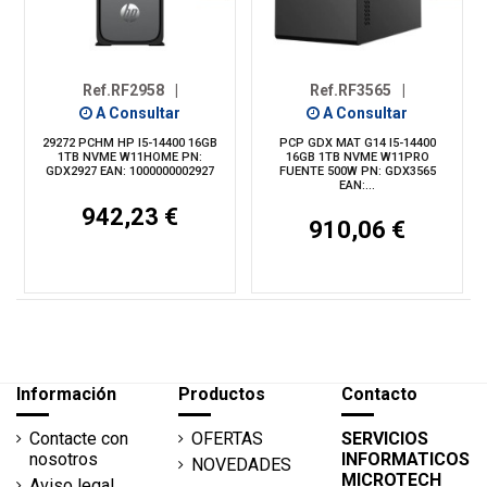
Ref.RF2958
|
Ref.RF3565
|
A Consultar
A Consultar
29272 PCHM HP I5-14400 16GB
PCP GDX MAT G14 I5-14400
1TB NVME W11HOME PN:
16GB 1TB NVME W11PRO
GDX2927 EAN: 1000000002927
FUENTE 500W PN: GDX3565
EAN:...
942,23 €
910,06 €
Información
Productos
Contacto
Contacte con
OFERTAS
SERVICIOS
nosotros
INFORMATICOS
NOVEDADES
MICROTECH
Aviso legal