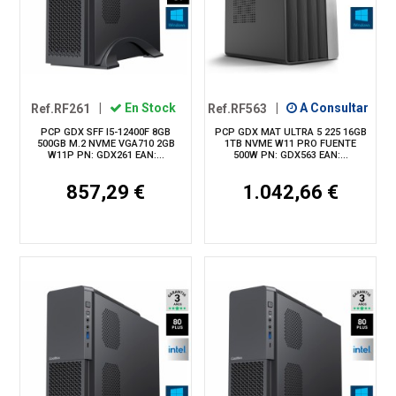
Ref.RF261
|
En Stock
Ref.RF563
|
A Consultar
PCP GDX SFF I5-12400F 8GB
PCP GDX MAT ULTRA 5 225 16GB
500GB M.2 NVME VGA710 2GB
1TB NVME W11 PRO FUENTE
W11P PN: GDX261 EAN:...
500W PN: GDX563 EAN:...
857,29 €
1.042,66 €