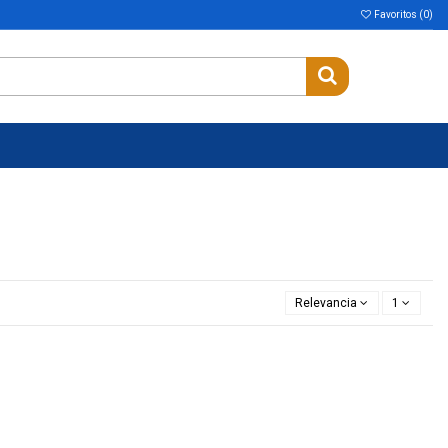
Favoritos (
0
)
Relevancia
1