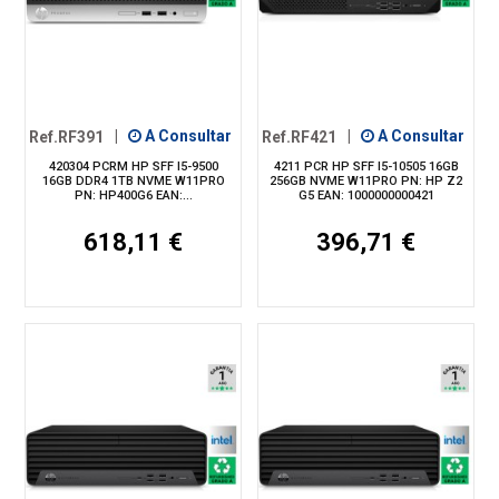
Ref.RF391
|
A Consultar
Ref.RF421
|
A Consultar
420304 PCRM HP SFF I5-9500
4211 PCR HP SFF I5-10505 16GB
16GB DDR4 1TB NVME W11PRO
256GB NVME W11PRO PN: HP Z2
PN: HP400G6 EAN:...
G5 EAN: 1000000000421
618,11 €
396,71 €