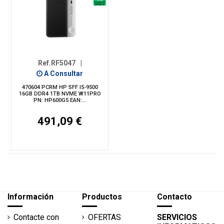
Ref.RF5047
|
A Consultar
470604 PCRM HP SFF I5-9500
16GB DDR4 1TB NVME W11PRO
PN: HP600G5 EAN:...
491,09 €
Información
Productos
Contacto
Contacte con
OFERTAS
SERVICIOS