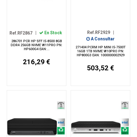
Ref.RF2929
|
Ref.RF2867
|
En Stock
A Consultar
286701 PCR HP SFF I5-8500 8GB
DDR4 256GB NVME W11PRO PN:
271404 PCRM HP MINI I5-7500T
HP600G4 EAN:...
16GB 1TB NVME W10PRO PN:
HP800G3 EAN: 1000000002929
216,29 €
503,52 €