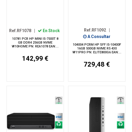
Ref.RF1092
|
Ref.RF1078
|
En Stock
A Consultar
10781 PCR HP MINI I5-7500T 8
GB DDR4 256GB NVME
104004 PCRM HP SFF I5-10400F
W10HOME PN: REA1078 EAN:...
16GB 500GB NVME R5 430
W11PRO PN: ELITE800G6 EAN:...
142,99 €
729,48 €