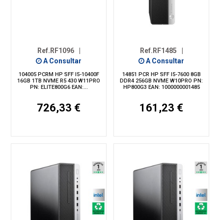
Ref.RF1096
|
Ref.RF1485
|
A Consultar
A Consultar
104005 PCRM HP SFF I5-10400F
14851 PCR HP SFF I5-7600 8GB
16GB 1TB NVME R5 430 W11PRO
DDR4 256GB NVME W10PRO PN:
PN: ELITE800G6 EAN:...
HP800G3 EAN: 1000000001485
726,33 €
161,23 €