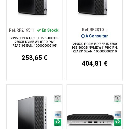
Ref.RF2310
|
Ref.RF2195
|
En Stock
A Consultar
219501 PCR HP SFF I5-8500 8GB
256GB NVME W11PRO PN:
219502 PCRM HP SFF I5-8500
REA2195 EAN: 1000000002195
8GB 500GB NVME W11PRO PN:
REA2310 EAN: 1000000002310
253,65 €
404,81 €