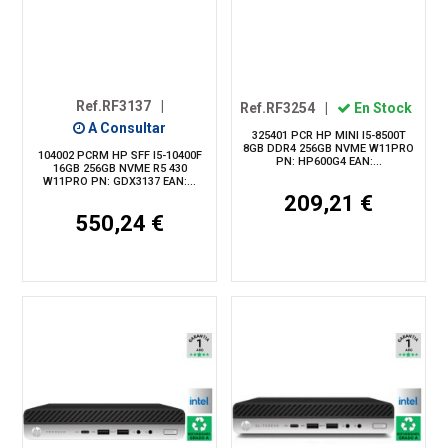
Ref.RF3137
|
Ref.RF3254
|
En Stock
A Consultar
325401 PCR HP MINI I5-8500T
8GB DDR4 256GB NVME W11PRO
104002 PCRM HP SFF I5-10400F
PN: HP600G4 EAN:...
16GB 256GB NVME R5 430
W11PRO PN: GDX3137 EAN:...
209,21 €
550,24 €