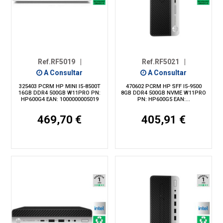
Ref.RF5019
|
Ref.RF5021
|
A Consultar
A Consultar
325403 PCRM HP MINI I5-8500T
470602 PCRM HP SFF I5-9500
16GB DDR4 500GB W11PRO PN:
8GB DDR4 500GB NVME W11PRO
HP600G4 EAN: 1000000005019
PN: HP600G5 EAN:...
469,70 €
405,91 €