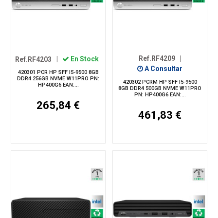
Ref.RF4209
|
Ref.RF4203
|
En Stock
A Consultar
420301 PCR HP SFF I5-9500 8GB
DDR4 256GB NVME W11PRO PN:
420302 PCRM HP SFF I5-9500
HP400G6 EAN:...
8GB DDR4 500GB NVME W11PRO
PN: HP400G6 EAN:...
265,84 €
461,83 €