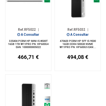
Ref.RF5022
|
Ref.RF5032
|
A Consultar
A Consultar
325404 PCRM HP MINI I5-8500T
470603 PCRM HP SFF I5-9500
16GB 1TB W11PRO PN: HP600G4
16GB DDR4 500GB NVME
EAN: 1000000005022
W11PRO PN: HP600G5 EAN:...
466,71 €
494,08 €