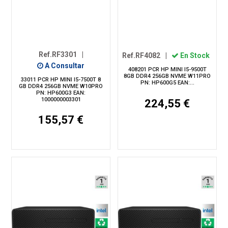
Ref.RF3301
|
Ref.RF4082
|
En Stock
A Consultar
408201 PCR HP MINI I5-9500T
8GB DDR4 256GB NVME W11PRO
33011 PCR HP MINI I5-7500T 8
PN: HP600G5 EAN:...
GB DDR4 256GB NVME W10PRO
PN: HP600G3 EAN:
1000000003301
224,55 €
155,57 €