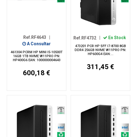
Ref.RF4643
|
Ref.RF4732
|
En Stock
A Consultar
473201 PCR HP SFF I7-8700 8GB
DDR4 256GB NVME W11PRO PN:
461304 PCRM HP MINI I5-10500T
HP600G4 EAN:...
16GB 1TB NVME W11PRO PN:
HP400G6 EAN: 1000000004643
311,45 €
600,18 €