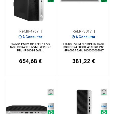
Ref.RF4767
|
Ref.RF5017
|
A Consultar
A Consultar
473204 PCRM HP SFF I7-8700
325402 PCRM HP MINI I5-8500T
16GB DDR4 1TB NVME W11PRO
8GB DDR4 500GB W11PRO PN:
PN: HP600G4 EAN:...
HP600G4 EAN: 1000000005017
654,68 €
381,22 €