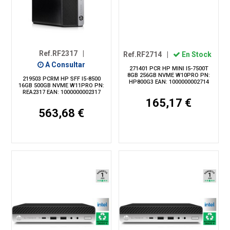
Ref.RF2317
|
Ref.RF2714
|
En Stock
A Consultar
271401 PCR HP MINI I5-7500T
8GB 256GB NVME W10PRO PN:
219503 PCRM HP SFF I5-8500
HP800G3 EAN: 1000000002714
16GB 500GB NVME W11PRO PN:
REA2317 EAN: 1000000002317
165,17 €
563,68 €