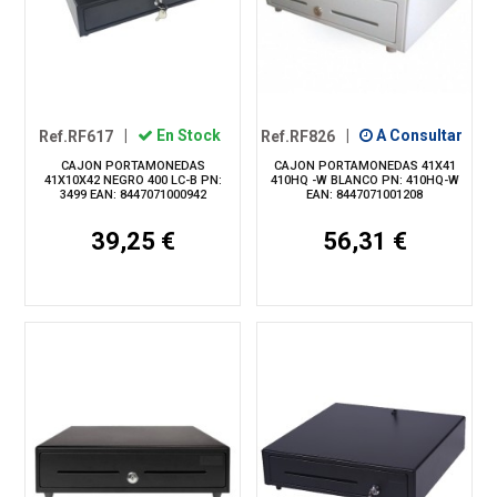
Ref.RF617
|
En Stock
Ref.RF826
|
A Consultar
CAJON PORTAMONEDAS
CAJON PORTAMONEDAS 41X41
41X10X42 NEGRO 400 LC-B PN:
410HQ -W BLANCO PN: 410HQ-W
3499 EAN: 8447071000942
EAN: 8447071001208
39,25 €
56,31 €