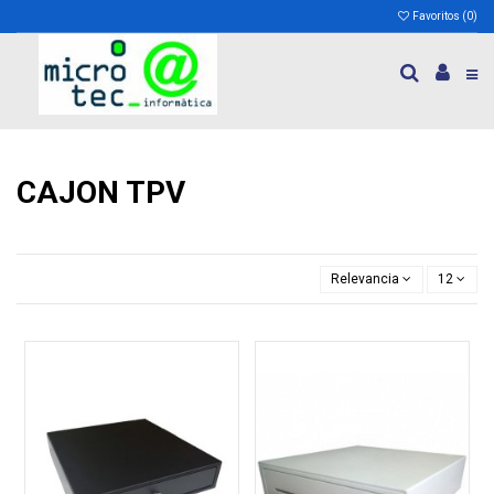
Favoritos (
0
)
CAJON TPV
Relevancia
12