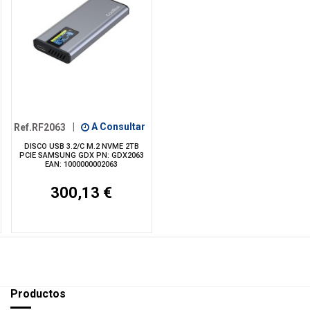
Ref.RF2063
|
A Consultar
DISCO USB 3.2/C M.2 NVME 2TB
PCIE SAMSUNG GDX PN: GDX2063
EAN: 1000000002063
300,13 €
Productos