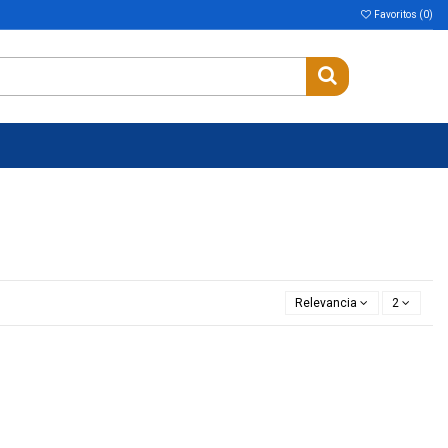
Favoritos (
0
)
Relevancia
2