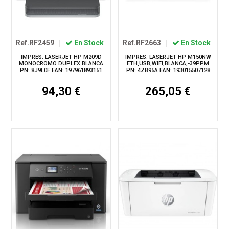
Ref.RF2459
|
En Stock
Ref.RF2663
|
En Stock
IMPRES. LASERJET HP M209D
IMPRES. LASERJET HP M150NW
MONOCROMO DUPLEX BLANCA
ETH,USB,WIFI,BLANCA,-39PPM
PN: 8J9L0F EAN: 197961893151
PN: 4ZB95A EAN: 193015507128
94,30 €
265,05 €