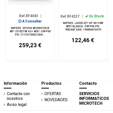
Ref.RF4043
|
Ref.RF4237
|
En Stock
A Consultar
IMPRES. LASERJET HP M110W
WIFI BLANCA -39PPM PN:
IMPRES. EPSON WORKFORCE
7MD66F EAN: 194850676970
WF-7310DTW A3+ WIFI -39PPM
PN: C11CH70402 EAN:...
122,46 €
259,23 €
Información
Productos
Contacto
Contacte con
OFERTAS
SERVICIOS
nosotros
INFORMATICOS
NOVEDADES
MICROTECH
Aviso legal