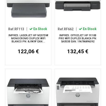
Ref.RF113
|
En Stock
Ref.RF662
|
En Stock
IMPRES. LASERJET HP M207DW
IMPRES. OFFICEJET HP 9110B
MONOCROMO DUPLEX WIFI
PRO WIFI DUPLEX BLANCA PN:
BLANCO PN: 8J9K9F EAN:...
5A0S3B EAN: 196786896392
122,06 €
132,45 €