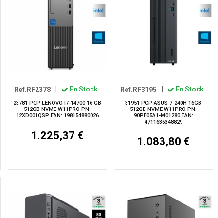
Ref.RF2378
|
En Stock
Ref.RF3195
|
En Stock
23781 PCP LENOVO I7-14700 16 GB
31951 PCP ASUS 7-240H 16GB
512GB NVME W11PRO PN:
512GB NVME W11PRO PN:
12XD001QSP EAN: 198154880026
90PF05A1-M01280 EAN:
4711636348829
1.225,37 €
1.083,80 €