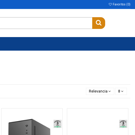
Favoritos (
0
)
Relevancia
8