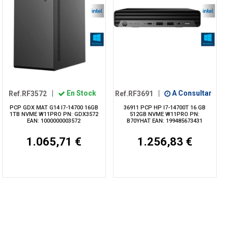
Ref.RF3572
|
En Stock
Ref.RF3691
|
A Consultar
PCP GDX MAT G14 I7-14700 16GB
36911 PCP HP I7-14700T 16 GB
1TB NVME W11PRO PN: GDX3572
512GB NVME W11PRO PN:
EAN: 1000000003572
B70YHAT EAN: 199485673431
1.065,71 €
1.256,83 €