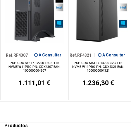
Ref.RF4307
|
A Consultar
Ref.RF4321
|
A Consultar
PCP GDX SFF I7-12700 16GB 1TB
PCP GDX MAT I7-14700 32G 1TB
NVME W11PRO PN: GDX4307 EAN:
NVME W11PRO PN: GDX4321 EAN:
1000000004307
1000000004321
1.111,01 €
1.236,30 €
Productos