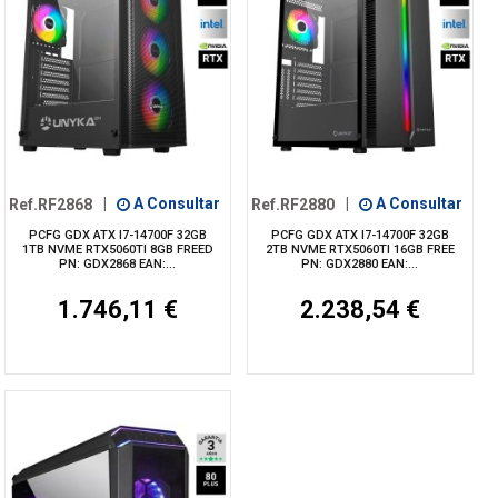
Ref.RF2868
|
A Consultar
Ref.RF2880
|
A Consultar
PCFG GDX ATX I7-14700F 32GB
PCFG GDX ATX I7-14700F 32GB
1TB NVME RTX5060TI 8GB FREED
2TB NVME RTX5060TI 16GB FREE
PN: GDX2868 EAN:...
PN: GDX2880 EAN:...
1.746,11 €
2.238,54 €