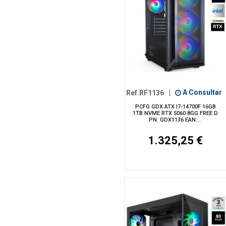
Ref.RF1136
|
A Consultar
PCFG GDX ATX I7-14700F 16GB
1TB NVME RTX 5060 8GG FREE D
PN: GDX1136 EAN:...
1.325,25 €