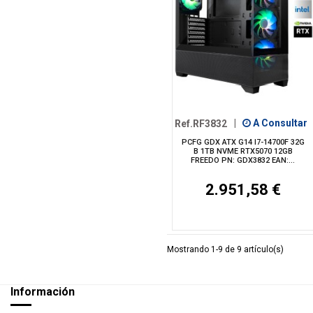
Ref.RF3832
|
A Consultar
PCFG GDX ATX G14 I7-14700F 32G
B 1TB NVME RTX5070 12GB
FREEDO PN: GDX3832 EAN:...
2.951,58 €
Mostrando 1-9 de 9 artículo(s)
Información