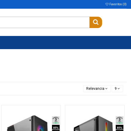
Favoritos (
0
)
Relevancia
9