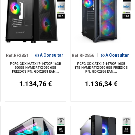
Ref.RF2851
|
A Consultar
Ref.RF2856
|
A Consultar
PCFG GDX MATX I7-14700F 16GB
PCFG GDX ATX I7-14700F 16GB
500GB NVME RTX3050 6GB
1TB NVME RTX3050 8GB FREEDOS
FREEDOS PN: GDX2851 EAN:...
PN: GDX2856 EAN:...
1.134,76 €
1.136,34 €