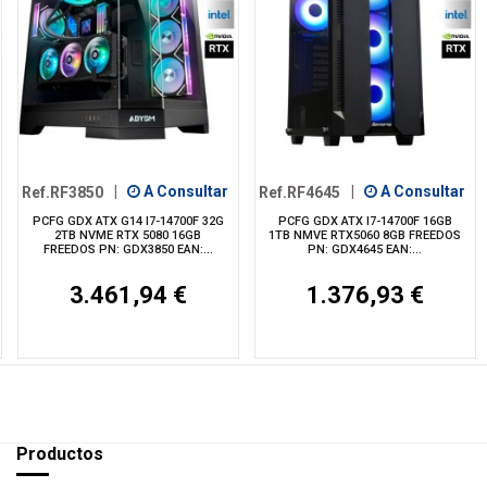
Ref.RF3850
|
A Consultar
Ref.RF4645
|
A Consultar
PCFG GDX ATX G14 I7-14700F 32G
PCFG GDX ATX I7-14700F 16GB
2TB NVME RTX 5080 16GB
1TB NMVE RTX5060 8GB FREEDOS
FREEDOS PN: GDX3850 EAN:...
PN: GDX4645 EAN:...
3.461,94 €
1.376,93 €
Productos