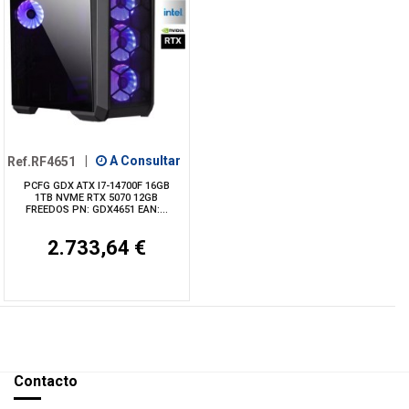
Ref.RF4651
|
A Consultar
PCFG GDX ATX I7-14700F 16GB
1TB NVME RTX 5070 12GB
FREEDOS PN: GDX4651 EAN:...
2.733,64 €
Contacto