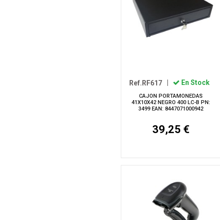
Ref.RF617
|
En Stock
CAJON PORTAMONEDAS
41X10X42 NEGRO 400 LC-B PN:
3499 EAN: 8447071000942
39,25 €