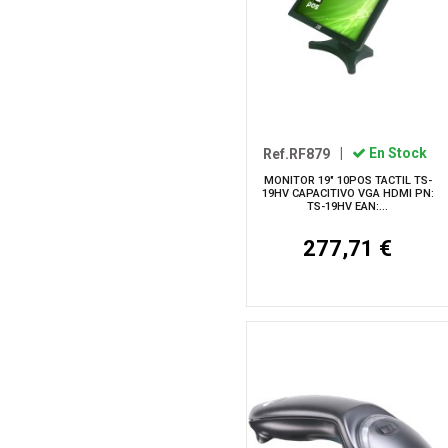
Ref.RF879
|
En Stock
MONITOR 19" 10POS TACTIL TS-
19HV CAPACITIVO VGA HDMI PN:
TS-19HV EAN:...
277,71 €