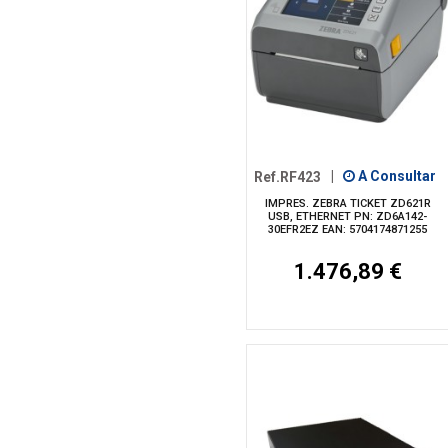
Ref.RF423
|
A Consultar
IMPRES. ZEBRA TICKET ZD621R
USB, ETHERNET PN: ZD6A142-
30EFR2EZ EAN: 5704174871255
1.476,89 €