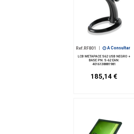
Ref.RF801
|
A Consultar
LCB METAPACE S62 USB NEGRO +
BASE PN: S-62 EAN:
4016138881981
185,14 €