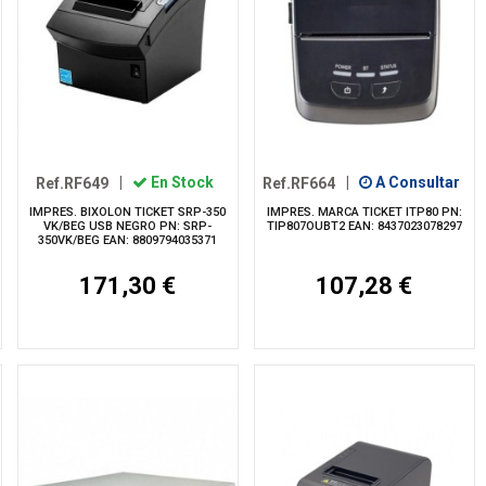
Ref.RF649
|
En Stock
Ref.RF664
|
A Consultar
IMPRES. BIXOLON TICKET SRP-350
IMPRES. MARCA TICKET ITP80 PN:
VK/BEG USB NEGRO PN: SRP-
TIP807OUBT2 EAN: 8437023078297
350VK/BEG EAN: 8809794035371
171,30 €
107,28 €