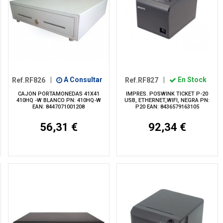
Ref.RF826
|
A Consultar
Ref.RF827
|
En Stock
CAJON PORTAMONEDAS 41X41
IMPRES. POSWINK TICKET P-20
410HQ -W BLANCO PN: 410HQ-W
USB, ETHERNET,WIFI, NEGRA PN:
EAN: 8447071001208
P20 EAN: 8436579163105
56,31 €
92,34 €