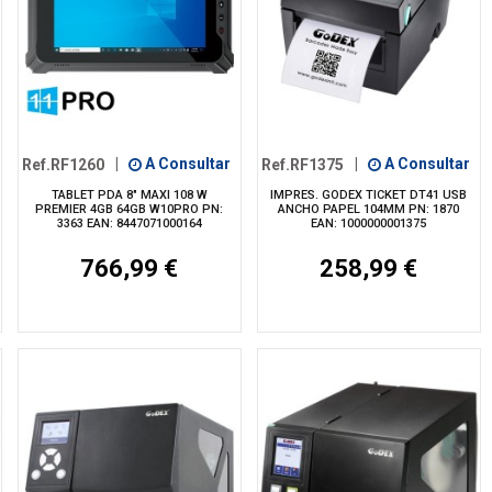
Ref.RF1260
|
A Consultar
Ref.RF1375
|
A Consultar
TABLET PDA 8" MAXI 108 W
IMPRES. GODEX TICKET DT41 USB
PREMIER 4GB 64GB W10PRO PN:
ANCHO PAPEL 104MM PN: 1870
3363 EAN: 8447071000164
EAN: 1000000001375
766,99 €
258,99 €