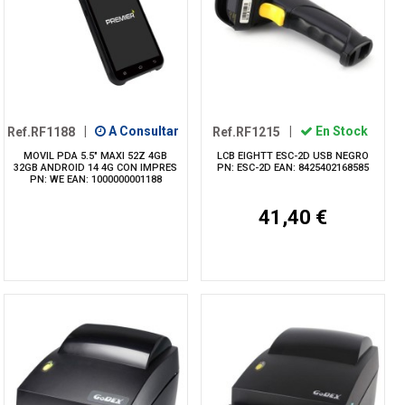
Ref.RF1188
|
A Consultar
Ref.RF1215
|
En Stock
MOVIL PDA 5.5" MAXI 52Z 4GB
LCB EIGHTT ESC-2D USB NEGRO
32GB ANDROID 14 4G CON IMPRES
PN: ESC-2D EAN: 8425402168585
PN: WE EAN: 1000000001188
41,40 €