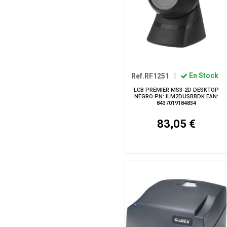
Ref.RF1251
|
En Stock
LCB PREMIER MS3-2D DESKTOP
NEGRO PN: ILM2DUSBBDK EAN:
8437019184834
83,05 €