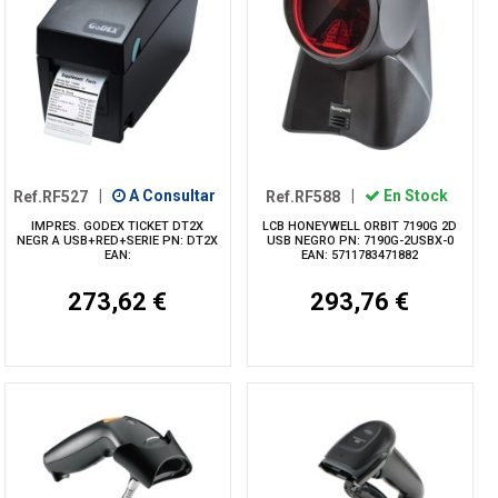
Ref.RF527
|
A Consultar
Ref.RF588
|
En Stock
IMPRES. GODEX TICKET DT2X
LCB HONEYWELL ORBIT 7190G 2D
NEGR A USB+RED+SERIE PN: DT2X
USB NEGRO PN: 7190G-2USBX-0
EAN:
EAN: 5711783471882
273,62 €
293,76 €