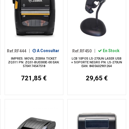
Ref.RF444
|
A Consultar
Ref.RF450
|
En Stock
IMPRES. MOVIL ZEBRA TICKET
LCB 10POS LS-270UN LASER USB
ZQ511 PN: ZQ51-BUE000E-00 EAN:
+ SOPORTE NEGRO PN: LS-270UN
5704174547518
EAN: 8435602901264
721,85 €
29,65 €