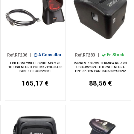
Ref.RF206
|
A Consultar
Ref.RF283
|
En Stock
LCB HONEYWELL ORBIT MS7120
IMPRES. 10 POS TERMICA RP-12N
1D USB NEGRO PN: MK7120-31A38
USB+RS232+ETHERNET NEGRA
EAN: 5711045228681
PN: RP-12N EAN: 8435602906092
165,17 €
88,56 €