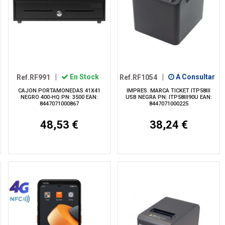
Ref.RF991
|
En Stock
Ref.RF1054
|
A Consultar
CAJON PORTAMONEDAS 41X41
IMPRES. MARCA TICKET ITP58III
NEGRO 400-HQ PN: 3500 EAN:
USB NEGRA PN: ITP58III90U EAN:
8447071000867
8447071000225
48,53 €
38,24 €