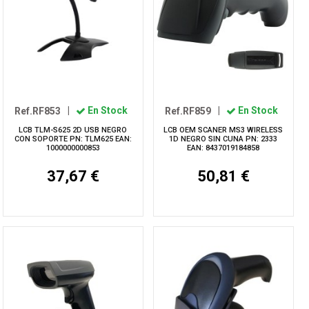
Ref.RF853
|
En Stock
Ref.RF859
|
En Stock
LCB TLM-S625 2D USB NEGRO
LCB OEM SCANER MS3 WIRELESS
CON SOPORTE PN: TLM625 EAN:
1D NEGRO SIN CUNA PN: 2333
1000000000853
EAN: 8437019184858
37,67 €
50,81 €