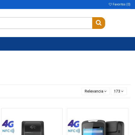
Favoritos (
0
)
Relevancia
173