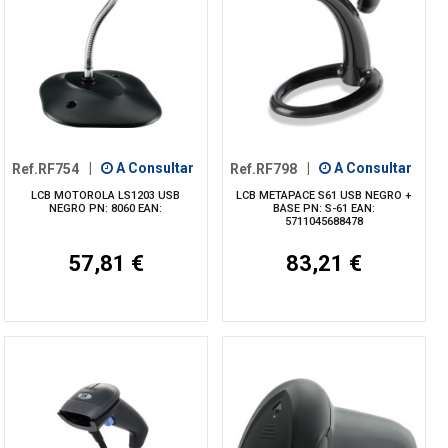
Ref.RF754
|
A Consultar
Ref.RF798
|
A Consultar
LCB MOTOROLA LS1203 USB
LCB METAPACE S61 USB NEGRO +
NEGRO PN: 8060 EAN:
BASE PN: S-61 EAN:
5711045688478
57,81 €
83,21 €