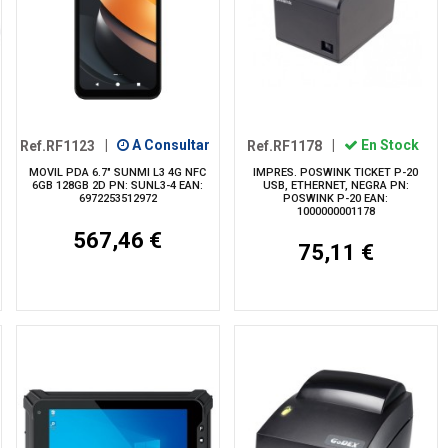
Ref.RF1123
|
A Consultar
Ref.RF1178
|
En Stock
MOVIL PDA 6.7" SUNMI L3 4G NFC
IMPRES. POSWINK TICKET P-20
6GB 128GB 2D PN: SUNL3-4 EAN:
USB, ETHERNET, NEGRA PN:
6972253512972
POSWINK P-20 EAN:
1000000001178
567,46 €
75,11 €