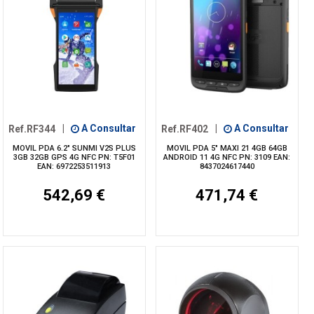
Ref.RF344
|
A Consultar
Ref.RF402
|
A Consultar
MOVIL PDA 6.2" SUNMI V2S PLUS
MOVIL PDA 5" MAXI 21 4GB 64GB
3GB 32GB GPS 4G NFC PN: T5F01
ANDROID 11 4G NFC PN: 3109 EAN:
EAN: 6972253511913
8437024617440
542,69 €
471,74 €