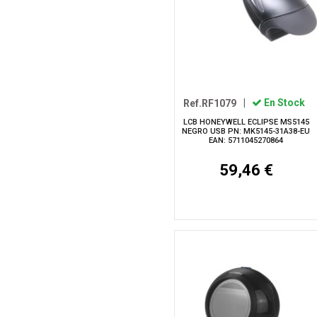
Ref.RF1079
|
En Stock
LCB HONEYWELL ECLIPSE MS5145
NEGRO USB PN: MK5145-31A38-EU
EAN: 5711045270864
59,46 €